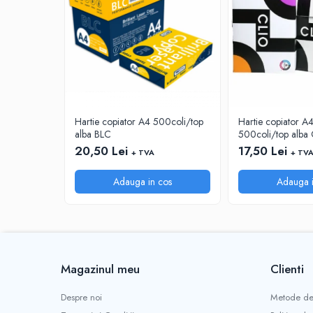
INSTRUMENTE PENTRU CORECTURA
RIGLE
COMUNICARE & PREZENTARE
FLIPCHART
SISTEME DE AFISARE SI DE
PREZENTARE
Hartie copiator A4 500coli/top
Hartie copiator 
TABLE MOBILE
alba BLC
500coli/top alba 
TABLE DE CONFERINTA
20,50 Lei
17,50 Lei
+ TVA
+ TV
VIDEOPROIECTOARE
ECRANE DE PROTECTIE SI ACCESORII
Adauga in cos
Adauga i
ACCESORII PENTRU TABLE SI
ECUSOANE
SISTEME INTERACTIVE
TEHNICA DE BIROU
Magazinul meu
Clienti
PRODUCTIE PUBLICITARA/AGENDE &
CALENDARE/PERSONALIZARI
Despre noi
Metode de
AGENDE DATATE & NEDATATE