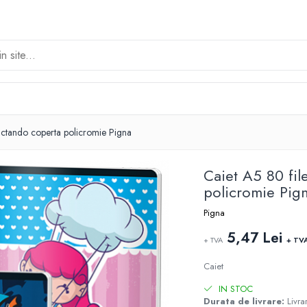
dictando coperta policromie Pigna
Caiet A5 80 fil
policromie Pig
Pigna
5,47 Lei
+ TVA
+ TV
Caiet
IN STOC
Durata de livrare:
Livrar