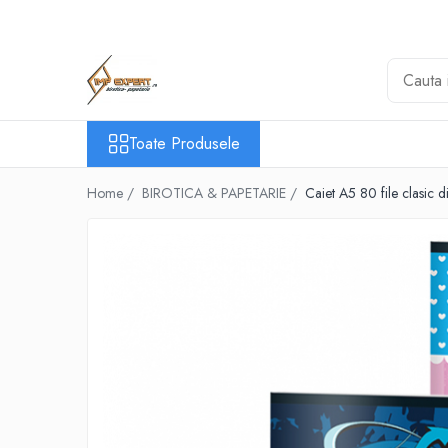
Toate Produsele
BIROTICA & PAPETARIE
ORGANIZARE & ARHIVARE
Toate Produsele
BIBLIORAFTURI & CAIETE MECANICE
ACCESORII ARHIVARE
Home /
BIROTICA & PAPETARIE /
Caiet A5 80 file clasic 
SEPARATOARE
FILE DE PLASTIC
INDEX AUTOADEZIV
CUTII DE ARHIVARE
DOSARE DIN PLASTIC & CARTON
MAPE DE BIROU
CLIPBOARD-URI
ARTICOLE DIN HARTIE
HARTIE PENTRU COPIATOR SI