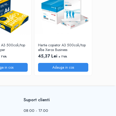
r A3 500coli/top
Hartie copiator A3 500coli/top
Hartie cop
aper
alba Xerox Business
alba Absolu
45,37 Lei
40,88 Le
 TVA
+ TVA
ga in cos
Adauga in cos
A
Suport clienti
08:00 - 17.00