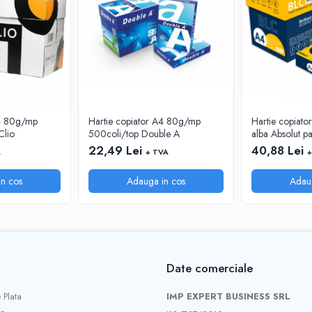
A4 80g/mp
Hartie copiator A4 80g/mp
Hartie copiato
Clio
500coli/top Double A
alba Absolut p
22,49 Lei
40,88 Lei
A
+ TVA
+
n cos
Adauga in cos
Adau
Date comerciale
 Plata
IMP EXPERT BUSINESS SRL