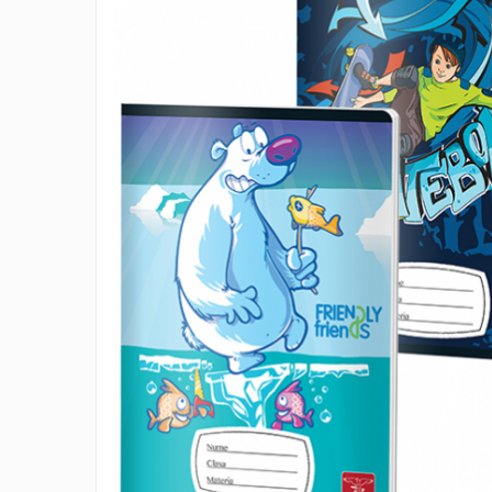
IMPRIMANTA
HARTIE & CARTON COLOR
TIPIZATE & HARTII OPERATIONALE
PLICURI PENTRU CORESPONDENTA,
DOCUMENTE & SPECIALE
ETICHETE AUTOADEZIVE
CUBURI DIN HARTIE & CUBURI NOTES
CAIETE & BLOCK NOTES-URI
ACCESORII PENTRU BIROU
PERFORATOARE
CAPSATOARE & DECAPSATOARE
CAPSE & SUPORTURI
TAVITE & SUPORT PENTRU
DOCUMENTE
SUPORT ACCESORII PENTRU SCRIS
BANDA ADEZIVA & DISPENCERE
ADEZIVI
FOARFECI