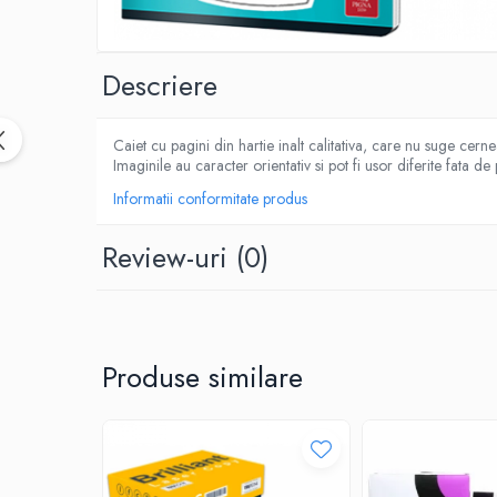
CUTTERE
ACCESORII PRINDERE
TUS/TUSIRE & STAMPILE
Descriere
INSTRUMENTE DE SCRIS &
CORECTURA
Caiet cu pagini din hartie inalt calitativa, care nu suge cern
INSTRUMENTE DE SCRIS DE CALITATE
Imaginile au caracter orientativ si pot fi usor diferite fata de
SUPERIOARA
Informatii conformitate produs
STILOURI - ROLLERE - PIXURI CU GEL &
SET-URI
Review-uri
(0)
PIXURI CU MECANISM
PIXURI FARA MECANISM
MARKERE WHITEBOARD
MARKERE CU VOPSEA
Produse similare
MARKERE PERMANENTE
MARKERE SPECIALE
TEXTMARKERE
CREIOANE MECANICE & REZERVE
CREIOANE CLASICE & ASCUTITORI