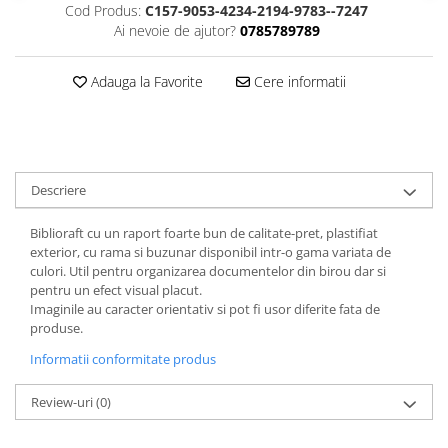
FOARFECI
Cod Produs:
C157-9053-4234-2194-9783--7247
Ai nevoie de ajutor?
0785789789
CUTTERE
ACCESORII PRINDERE
Adauga la Favorite
Cere informatii
TUS/TUSIRE & STAMPILE
INSTRUMENTE DE SCRIS &
CORECTURA
INSTRUMENTE DE SCRIS DE
CALITATE SUPERIOARA
Descriere
STILOURI - ROLLERE - PIXURI CU
GEL & SET-URI
Biblioraft cu un raport foarte bun de calitate-pret, plastifiat
exterior, cu rama si buzunar disponibil intr-o gama variata de
PIXURI CU MECANISM
culori. Util pentru organizarea documentelor din birou dar si
PIXURI FARA MECANISM
pentru un efect visual placut.
MARKERE WHITEBOARD
Imaginile au caracter orientativ si pot fi usor diferite fata de
produse.
MARKERE CU VOPSEA
Informatii conformitate produs
MARKERE PERMANENTE
MARKERE SPECIALE
Review-uri
(0)
TEXTMARKERE
CREIOANE MECANICE & REZERVE