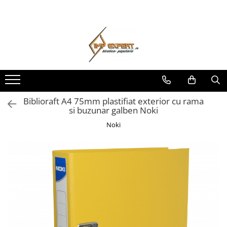
Toate Produsele
BIROTICA & PAPETARIE
ORGANIZARE & ARHIVARE
BIBLIORAFTURI & CAIETE MECANICE
ACCESORII ARHIVARE
Biblioraft A4 75mm plastifiat exterior cu rama
si buzunar galben Noki
SEPARATOARE
FILE DE PLASTIC
Noki
INDEX AUTOADEZIV
CUTII DE ARHIVARE
DOSARE DIN PLASTIC & CARTON
MAPE DE BIROU
CLIPBOARD-URI
ARTICOLE DIN HARTIE
HARTIE PENTRU COPIATOR SI