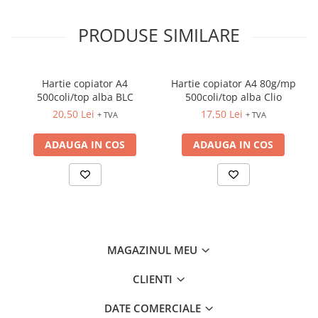
CREIOANE CLASICE & ASCUTITORI
PRODUSE SIMILARE
INSTRUMENTE PENTRU
CORECTURA
RIGLE
COMUNICARE & PREZENTARE
Hartie copiator A4
Hartie copiator A4 80g/mp
500coli/top alba BLC
500coli/top alba Clio
FLIPCHART
20,50 Lei
17,50 Lei
+ TVA
+ TVA
SISTEME DE AFISARE SI DE
PREZENTARE
ADAUGA IN COS
ADAUGA IN COS
TABLE MOBILE
TABLE DE CONFERINTA
VIDEOPROIECTOARE
ECRANE DE PROTECTIE SI
ACCESORII
ACCESORII PENTRU TABLE SI
MAGAZINUL MEU
ECUSOANE
SISTEME INTERACTIVE
CLIENTI
TEHNICA DE BIROU
DATE COMERCIALE
PRODUCTIE PUBLICITARA/AGENDE