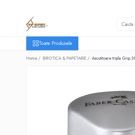
Toate Produsele
BIROTICA & PAPETARIE
ORGANIZARE & ARHIVARE
Toate Produsele
BIBLIORAFTURI & CAIETE MECANICE
ACCESORII ARHIVARE
Home /
BIROTICA & PAPETARIE /
Ascutitoare tripla Grip 
SEPARATOARE
FILE DE PLASTIC
INDEX AUTOADEZIV
CUTII DE ARHIVARE
DOSARE DIN PLASTIC & CARTON
MAPE DE BIROU
CLIPBOARD-URI
ARTICOLE DIN HARTIE
HARTIE PENTRU COPIATOR SI