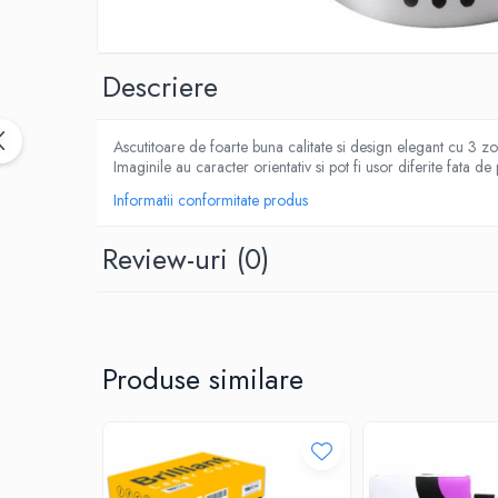
CUTTERE
ACCESORII PRINDERE
TUS/TUSIRE & STAMPILE
Descriere
INSTRUMENTE DE SCRIS &
CORECTURA
Ascutitoare de foarte buna calitate si design elegant cu 3 zo
INSTRUMENTE DE SCRIS DE CALITATE
Imaginile au caracter orientativ si pot fi usor diferite fata de
SUPERIOARA
Informatii conformitate produs
STILOURI - ROLLERE - PIXURI CU GEL &
SET-URI
Review-uri
(0)
PIXURI CU MECANISM
PIXURI FARA MECANISM
MARKERE WHITEBOARD
MARKERE CU VOPSEA
Produse similare
MARKERE PERMANENTE
MARKERE SPECIALE
TEXTMARKERE
CREIOANE MECANICE & REZERVE
CREIOANE CLASICE & ASCUTITORI