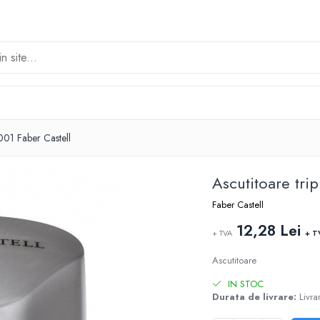
2001 Faber Castell
Ascutitoare tri
Faber Castell
12,28 Lei
+ TVA
+ T
Ascutitoare
IN STOC
Durata de livrare:
Livrar