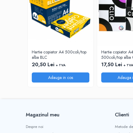
INSTRUMENTE PENTRU CORECTURA
RIGLE
COMUNICARE & PREZENTARE
FLIPCHART
SISTEME DE AFISARE SI DE
PREZENTARE
Hartie copiator A4 500coli/top
Hartie copiator 
TABLE MOBILE
alba BLC
500coli/top alba 
TABLE DE CONFERINTA
20,50 Lei
17,50 Lei
+ TVA
+ TV
VIDEOPROIECTOARE
ECRANE DE PROTECTIE SI ACCESORII
Adauga in cos
Adauga i
ACCESORII PENTRU TABLE SI
ECUSOANE
SISTEME INTERACTIVE
TEHNICA DE BIROU
PRODUCTIE PUBLICITARA/AGENDE &
Magazinul meu
Clienti
CALENDARE/PERSONALIZARI
Despre noi
Metode de
AGENDE DATATE & NEDATATE