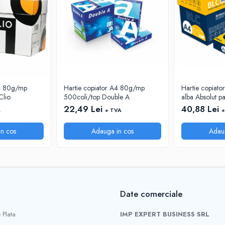
A4 80g/mp
Hartie copiator A4 80g/mp
Hartie copiato
Clio
500coli/top Double A
alba Absolut p
22,49 Lei
40,88 Lei
A
+ TVA
+
n cos
Adauga in cos
Adau
Date comerciale
 Plata
IMP EXPERT BUSINESS SRL