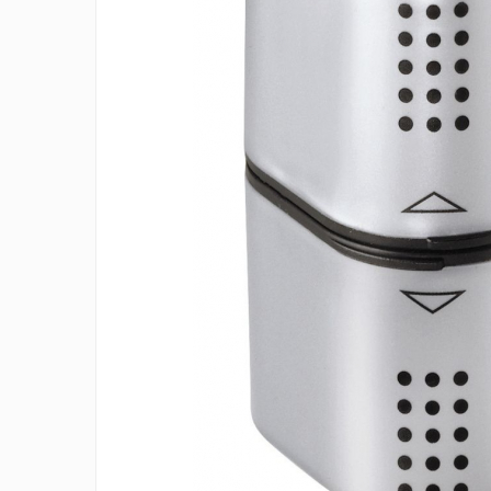
IMPRIMANTA
HARTIE & CARTON COLOR
TIPIZATE & HARTII OPERATIONALE
PLICURI PENTRU CORESPONDENTA,
DOCUMENTE & SPECIALE
ETICHETE AUTOADEZIVE
CUBURI DIN HARTIE & CUBURI NOTES
CAIETE & BLOCK NOTES-URI
ACCESORII PENTRU BIROU
PERFORATOARE
CAPSATOARE & DECAPSATOARE
CAPSE & SUPORTURI
TAVITE & SUPORT PENTRU
DOCUMENTE
SUPORT ACCESORII PENTRU SCRIS
BANDA ADEZIVA & DISPENCERE
ADEZIVI
FOARFECI