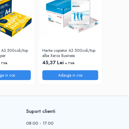
r A3 500coli/top
Hartie copiator A3 500coli/top
Hartie cop
aper
alba Xerox Business
alba Absolu
45,37 Lei
40,88 Le
 TVA
+ TVA
ga in cos
Adauga in cos
A
Suport clienti
08:00 - 17.00