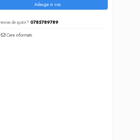
Adauga in cos
nevoie de ajutor?
0785789789
Cere informatii