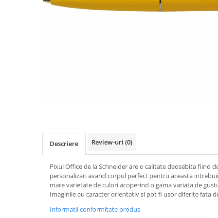
IMPRIMANTA
HARTIE & CARTON COLOR
TIPIZATE & HARTII OPERATIONALE
PLICURI PENTRU CORESPONDENTA,
DOCUMENTE & SPECIALE
ETICHETE AUTOADEZIVE
CUBURI DIN HARTIE & CUBURI
NOTES
CAIETE & BLOCK NOTES-URI
ACCESORII PENTRU BIROU
PERFORATOARE
CAPSATOARE & DECAPSATOARE
Review-uri
(0)
Descriere
CAPSE & SUPORTURI
TAVITE & SUPORT PENTRU
Pixul Office de la Schneider are o calitate deosebita fiind
DOCUMENTE
personalizari avand corpul perfect pentru aceasta intrebuin
SUPORT ACCESORII PENTRU SCRIS
mare varietate de culori acoperind o gama variata de gustu
Imaginile au caracter orientativ si pot fi usor diferite fata 
BANDA ADEZIVA & DISPENCERE
Informatii conformitate produs
ADEZIVI