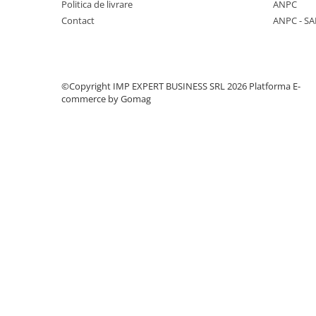
Politica de livrare
ANPC
CREIOANE CLASICE & ASCUTITORI
Contact
ANPC - SA
INSTRUMENTE PENTRU
CORECTURA
RIGLE
COMUNICARE & PREZENTARE
©Copyright IMP EXPERT BUSINESS SRL 2026
Platforma E-
commerce by Gomag
FLIPCHART
SISTEME DE AFISARE SI DE
PREZENTARE
TABLE MOBILE
TABLE DE CONFERINTA
VIDEOPROIECTOARE
ECRANE DE PROTECTIE SI
ACCESORII
ACCESORII PENTRU TABLE SI
ECUSOANE
SISTEME INTERACTIVE
TEHNICA DE BIROU
PRODUCTIE PUBLICITARA/AGENDE