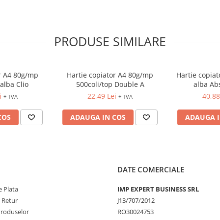
PRODUSE SIMILARE
or A4 80g/mp
Hartie copiator A4 80g/mp
Hartie copiat
alba Clio
500coli/top Double A
alba Ab
i
22,49 Lei
40,88
+ TVA
+ TVA
COS
ADAUGA IN COS
ADAUGA I
DATE COMERCIALE
 Plata
IMP EXPERT BUSINESS SRL
e Retur
J13/707/2012
Produselor
RO30024753