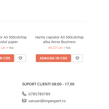
or A3 500coli/top
Hartie copiator A3 500coli/top
Hartie cop
solut paper
alba Xerox Business
alba
 Lei
45,37 Lei
40
+ TVA
+ TVA
N COS
ADAUGA IN COS
ADAUG
SUPORT CLIENTI
08:00 - 17.00
0785789789
vanzari@impexpert.ro