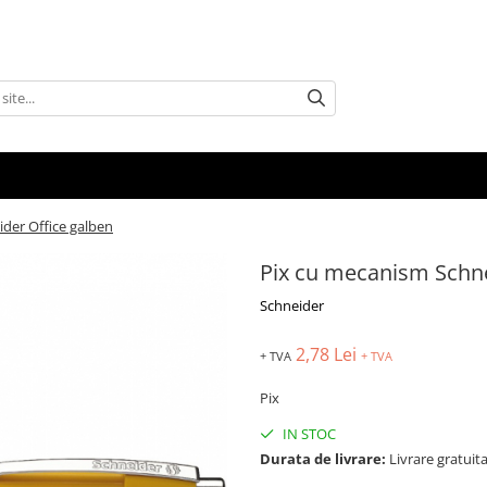
der Office galben
Pix cu mecanism Schne
Schneider
2,78 Lei
+ TVA
+ TVA
Pix
IN STOC
Durata de livrare:
Livrare gratuita