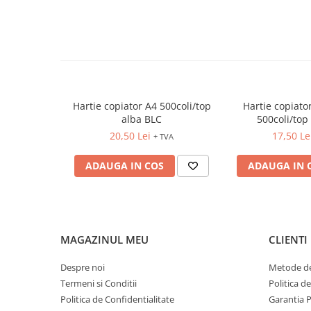
FOARFECI
CUTTERE
ACCESORII PRINDERE
TUS/TUSIRE & STAMPILE
INSTRUMENTE DE SCRIS &
CORECTURA
Hartie copiator A4 500coli/top
Hartie copiat
INSTRUMENTE DE SCRIS DE
alba BLC
500coli/top 
CALITATE SUPERIOARA
20,50 Lei
17,50 Le
+ TVA
STILOURI - ROLLERE - PIXURI CU
GEL & SET-URI
ADAUGA IN COS
ADAUGA IN 
PIXURI CU MECANISM
PIXURI FARA MECANISM
MARKERE WHITEBOARD
MARKERE CU VOPSEA
MAGAZINUL MEU
CLIENTI
MARKERE PERMANENTE
Despre noi
Metode de
MARKERE SPECIALE
Termeni si Conditii
Politica d
TEXTMARKERE
Politica de Confidentialitate
Garantia 
CREIOANE MECANICE & REZERVE