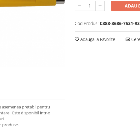
ADAUG
Cod Produs:
C388-3686-7531-93
Adauga la Favorite
Cere 
 de asemenea pretabil pentru
tare. Este disponibil intr-o
ri.
de produse.