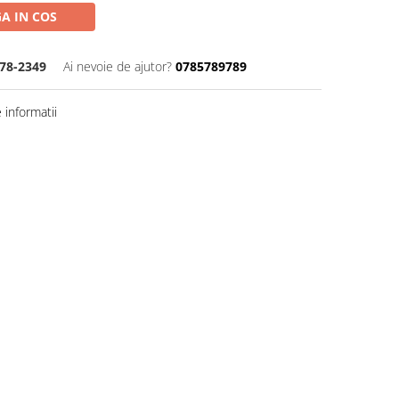
A IN COS
78-2349
Ai nevoie de ajutor?
0785789789
informatii